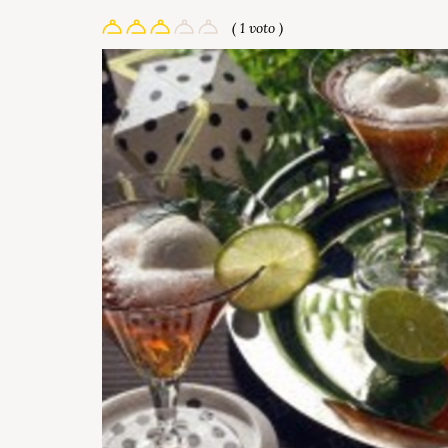
( 1 voto )