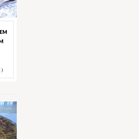
 EM
OM
 )