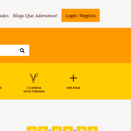
ades
Blogs Que Adoramos!
Login / Registo
S
COZINHA
VER MAIS
VEGETARIANA