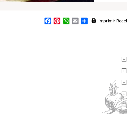
Facebook
Pinterest
WhatsApp
Email
Partilhar
Imprimir Recei
+
+
+
+
+