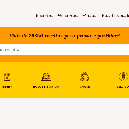
Receitas
+Recentes
+Vistas
Blog & Novid
Mais de 26350 receitas para provar e partilhar!
BIMBY
BOLOS E TORTAS
CARNE
CELÍACO