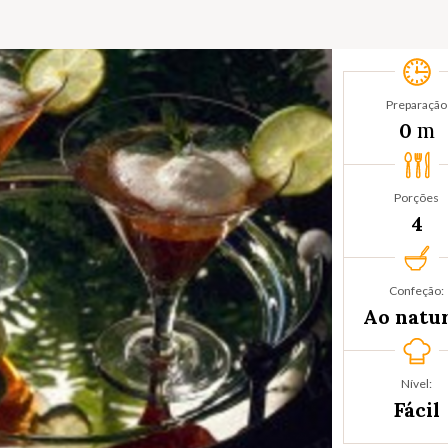
Preparação
m
0
Porções
4
Confeção:
Ao natu
Nível:
Fácil