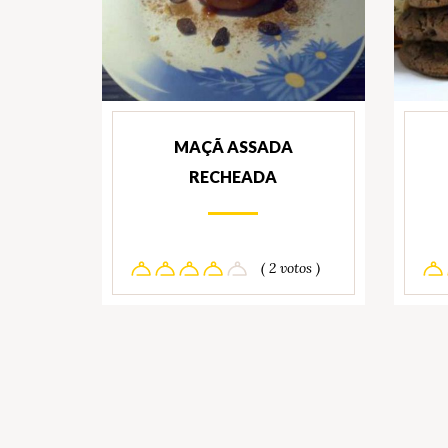
MAÇÃ ASSADA
RECHEADA
( 2 votos )