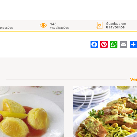
145
Guardada em
0
favoritos
mpressões
visualizações
Facebook
Pinterest
WhatsA
Ema
Ver