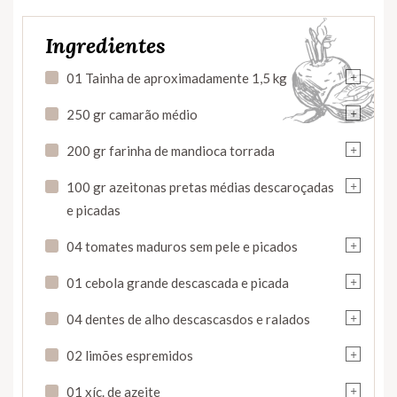
Ingredientes
+
01 Tainha de aproximadamente 1,5 kg
+
250 gr camarão médio
+
200 gr farinha de mandioca torrada
+
100 gr azeitonas pretas médias descaroçadas
e picadas
+
04 tomates maduros sem pele e picados
+
01 cebola grande descascada e picada
+
04 dentes de alho descascasdos e ralados
+
02 limões espremidos
+
01 xíc. de azeite