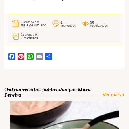
2
50
Publicada em
Mais de um ano
impressões
visualizações
Guardada em
0
favoritos
Facebook
Pinterest
WhatsApp
Email
Partilhar
Outras receitas publicadas por Mara
Pereira
Ver mais +