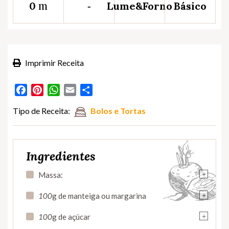
m
0
‐
Lume&Forno
Básico
Imprimir Receita
Facebook
Pinterest
WhatsApp
Email
Partilhar
Tipo de Receita:
Bolos e Tortas
Ingredientes
+
Massa:
+
100
g de manteiga ou margarina
+
100
g de açúcar