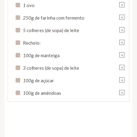
+
1
ovo
+
250
g de farinha com fermento
+
5
colheres (de sopa) de leite
+
Recheio:
+
100
g de manteiga
+
3
colheres (de sopa) de leite
+
100
g de açúcar
+
100
g de amêndoas