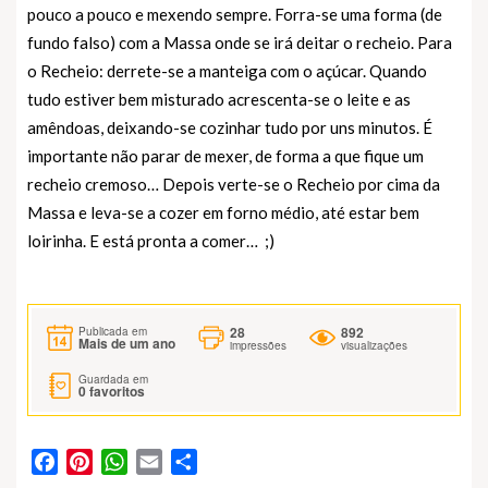
pouco a pouco e mexendo sempre. Forra-se uma forma (de
fundo falso) com a Massa onde se irá deitar o recheio. Para
o Recheio: derrete-se a manteiga com o açúcar. Quando
tudo estiver bem misturado acrescenta-se o leite e as
amêndoas, deixando-se cozinhar tudo por uns minutos. É
importante não parar de mexer, de forma a que fique um
recheio cremoso… Depois verte-se o Recheio por cima da
Massa e leva-se a cozer em forno médio, até estar bem
loirinha. E está pronta a comer… ;)
28
892
Publicada em
Mais de um ano
impressões
visualizações
Guardada em
0
favoritos
Facebook
Pinterest
WhatsApp
Email
Partilhar