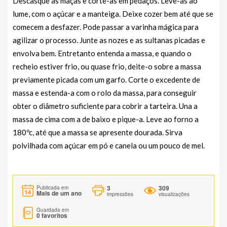
Descasque as maçãs e corte-as em pedaços. Leve-as ao
lume, com o açúcar e a manteiga. Deixe cozer bem até que se
comecem a desfazer. Pode passar a varinha mágica para
agilizar o processo. Junte as nozes e as sultanas picadas e
envolva bem. Entretanto entenda a massa, e quando o
recheio estiver frio, ou quase frio, deite-o sobre a massa
previamente picada com um garfo. Corte o excedente de
massa e estenda-a com o rolo da massa, para conseguir
obter o diâmetro suficiente para cobrir a tarteira. Una a
massa de cima com a de baixo e pique-a. Leve ao forno a
180ºc, até que a massa se apresente dourada. Sirva
polvilhada com açúcar em pó e canela ou um pouco de mel.
3
309
Publicada em
Mais de um ano
impressões
visualizações
Guardada em
0
favoritos