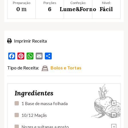
Preparação
Porções
Confeção:
Nível:
m
0
6
Lume&Forno
Fácil
Imprimir Receita
Facebook
Pinterest
WhatsApp
Email
Partilhar
Tipo de Receita:
Bolos e Tortas
Ingredientes
+
1 Base de massa folhada
+
10/12 Maçãs
+
Nozes e sultanas a gosto