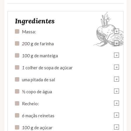
Ingredientes
+
Massa:
+
200
g de farinha
+
100
g de manteiga
+
1
colher de sopa de açúcar
+
uma pitada de sal
+
½ copo de água
+
Recheio:
+
6
maçãs reinetas
+
100
g de açúcar