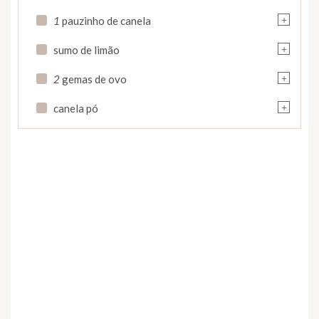
+
1
pauzinho de canela
+
sumo de limão
+
2
gemas de ovo
+
canela pó