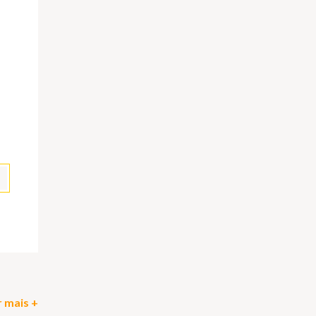
pp
il
Partilhar
 mais +