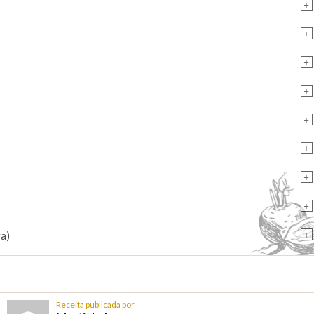
+
+
+
+
+
+
+
+
+
ra)
Receita publicada por