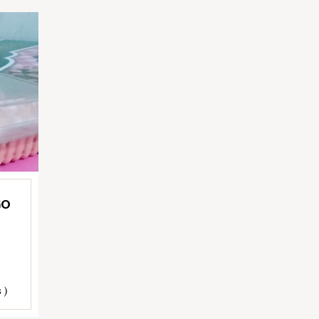
GO
 )