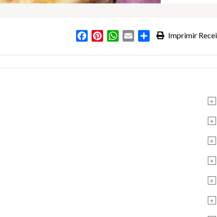
Facebook
Pinterest
WhatsApp
Email
Partilhar
Imprimir Recei
+
+
+
+
+
+