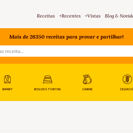
Receitas
+Recentes
+Vistas
Blog & Novid
Mais de 26350 receitas para provar e partilhar!
BIMBY
BOLOS E TORTAS
CARNE
CELÍACO