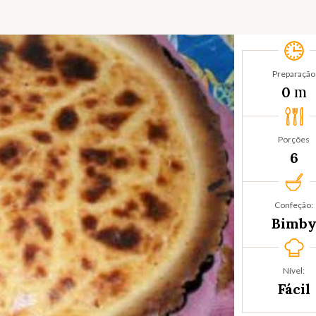
Preparação
m
0
Porções
6
Confeção:
Bimb
Nível:
Fácil