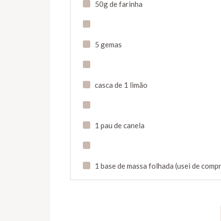
50g de farinha
5 gemas
casca de 1 limão
1 pau de canela
1 base de massa folhada (usei de comp