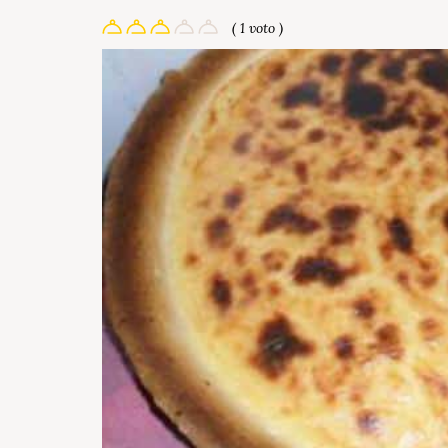
( 1 voto )