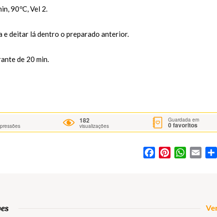
in, 90ºC, Vel 2.
e deitar lá dentro o preparado anterior.
ante de 20 min.
182
Guardada em
0
favoritos
mpressões
visualizações
Facebook
Pinterest
WhatsA
Ema
ves
Ver