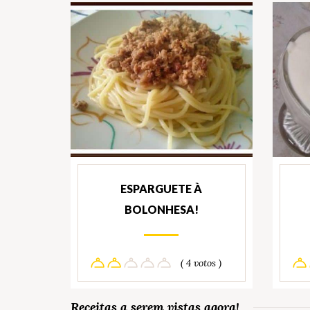
ESPARGUETE À
BOLONHESA!
( 4 votos )
Receitas a serem vistas agora!