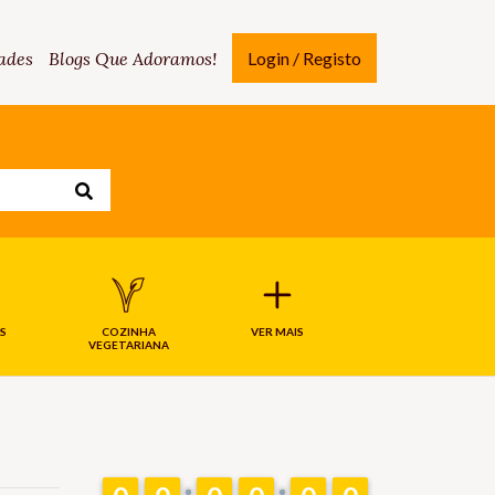
ades
Blogs Que Adoramos!
Login / Registo
S
COZINHA
VER MAIS
VEGETARIANA