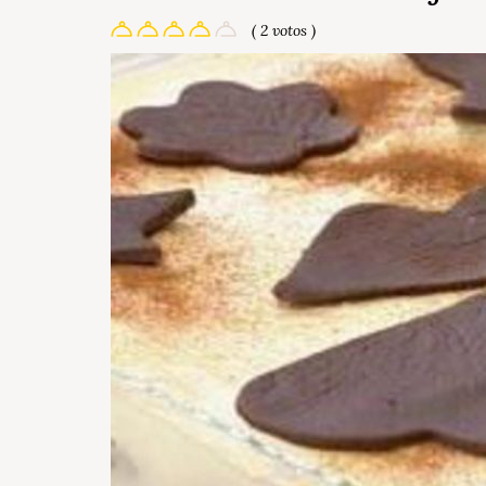
( 2 votos )