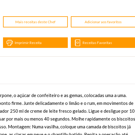
Mais receitas deste Chef
Adicionar aos favoritos
Imprimir Receita
Receitas Favoritas
rpone, o açúcar de confeiteiro e as gemas, colocadas uma a uma.
 ponto firme. Junte delicadamente o limão e o rum, em movimentos de
cador 250 ml de creme de leite fresco gelado. Ligue e desligue por 10
ssar por mais ou menos 40 segundos. Molhe rapidamente os biscoitos
cesso. Montagem: Numa vasilha, coloque uma camada de biscoitos já
, as claras em neve e o chantilly batido. Repita a operação até