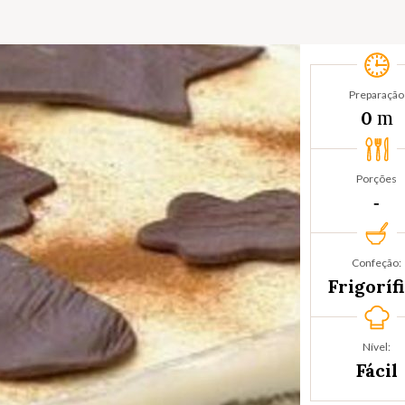
Preparação
m
0
Porções
‐
Confeção:
Frigoríf
Nível:
Fácil