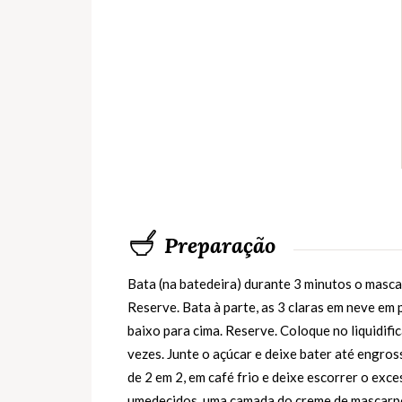
Preparação
Bata (na batedeira) durante 3 minutos o masca
Reserve. Bata à parte, as 3 claras em neve em
baixo para cima. Reserve. Coloque no liquidifi
vezes. Junte o açúcar e deixe bater até engro
de 2 em 2, em café frio e deixe escorrer o ex
umedecidos, uma camada do creme de mascarpone