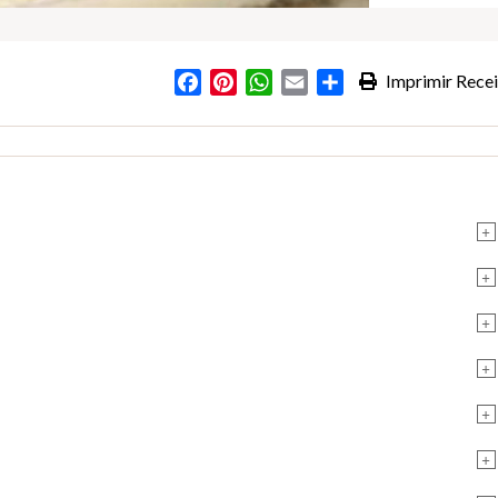
Facebook
Pinterest
WhatsApp
Email
Partilhar
Imprimir Recei
s
+
+
+
+
+
+