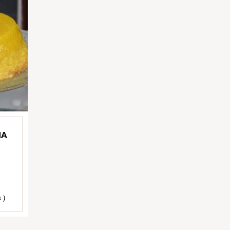
NA
 )