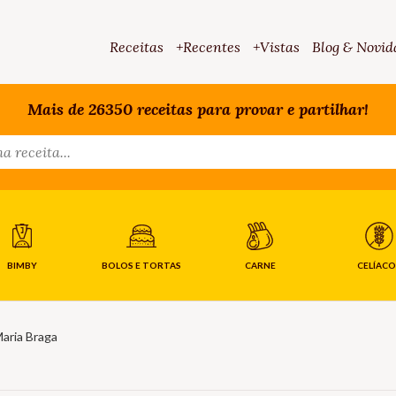
Receitas
+Recentes
+Vistas
Blog & Novid
Mais de 26350 receitas para provar e partilhar!
BIMBY
BOLOS E TORTAS
CARNE
CELÍACO
aria Braga