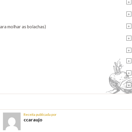
+
+
+
para molhar as bolachas)
+
+
+
+
+
Receita publicada por
ccaraujo