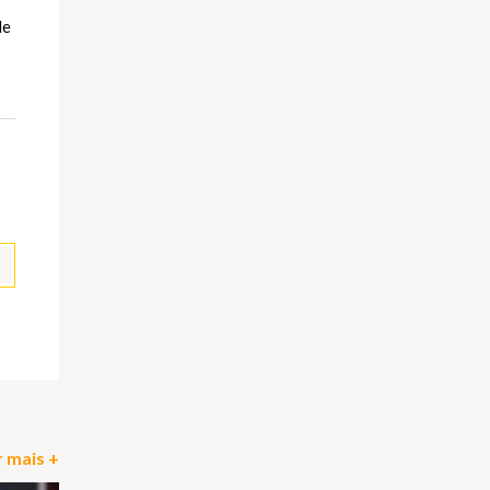
de
pp
il
Partilhar
 mais +