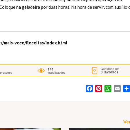
Coloque na geladeira por duas horas. Na hora de servir, com auxílio 
s/mais-voce/Receitas/index.html
141
Guardada em
0
favoritos
mpressões
visualizações
Facebook
Pinterest
WhatsA
Ema
Ver