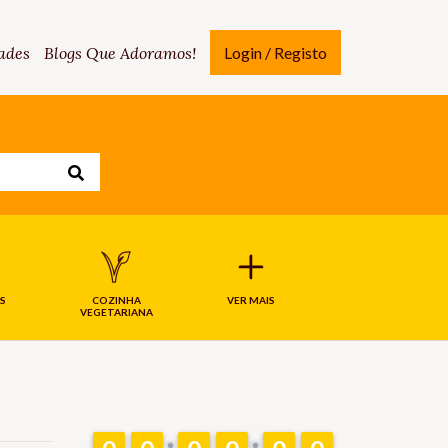
ades
Blogs Que Adoramos!
Login / Registo
S
COZINHA
VER MAIS
VEGETARIANA