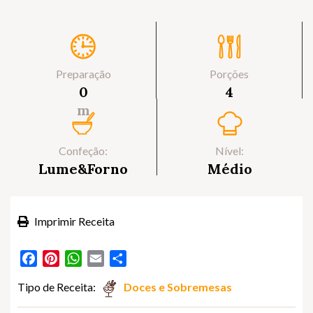
Preparação
Porções
0
4
m
Confeção:
Nível:
Lume&Forno
Médio
Imprimir Receita
Facebook
Pinterest
WhatsApp
Email
Partilhar
Tipo de Receita:
Doces e Sobremesas