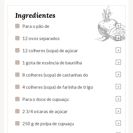
Ingredientes
+
Para o pão de
+
12 ovos separados
+
12 colheres (sopa) de açúcar
+
1 gota de essência de baunilha
+
8 colheres (sopa) de castanhas do
+
4 colheres (sopa) de farinha de trigo
+
Para o doce de cupuaçu:
+
2 3/4 xícaras de açúcar
+
250 g de polpa de cupuaçu