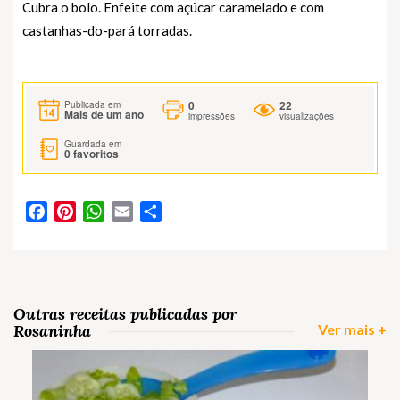
Cubra o bolo. Enfeite com açúcar caramelado e com
castanhas-do-pará torradas.
0
22
Publicada em
Mais de um ano
impressões
visualizações
Guardada em
0
favoritos
Facebook
Pinterest
WhatsApp
Email
Partilhar
Outras receitas publicadas por
Rosaninha
Ver mais +