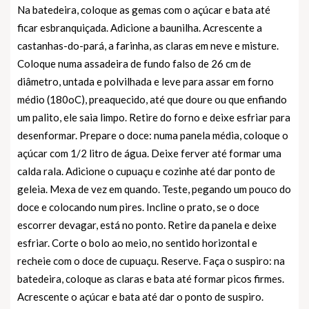
Na batedeira, coloque as gemas com o açúcar e bata até
ficar esbranquiçada. Adicione a baunilha. Acrescente a
castanhas-do-pará, a farinha, as claras em neve e misture.
Coloque numa assadeira de fundo falso de 26 cm de
diâmetro, untada e polvilhada e leve para assar em forno
médio (180oC), preaquecido, até que doure ou que enfiando
um palito, ele saia limpo. Retire do forno e deixe esfriar para
desenformar. Prepare o doce: numa panela média, coloque o
açúcar com 1/2 litro de água. Deixe ferver até formar uma
calda rala. Adicione o cupuaçu e cozinhe até dar ponto de
geleia. Mexa de vez em quando. Teste, pegando um pouco do
doce e colocando num pires. Incline o prato, se o doce
escorrer devagar, está no ponto. Retire da panela e deixe
esfriar. Corte o bolo ao meio, no sentido horizontal e
recheie com o doce de cupuaçu. Reserve. Faça o suspiro: na
batedeira, coloque as claras e bata até formar picos firmes.
Acrescente o açúcar e bata até dar o ponto de suspiro.