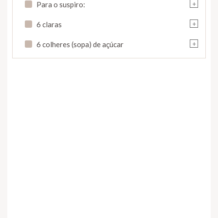
+
Para o suspiro:
+
6 claras
+
6 colheres (sopa) de açúcar