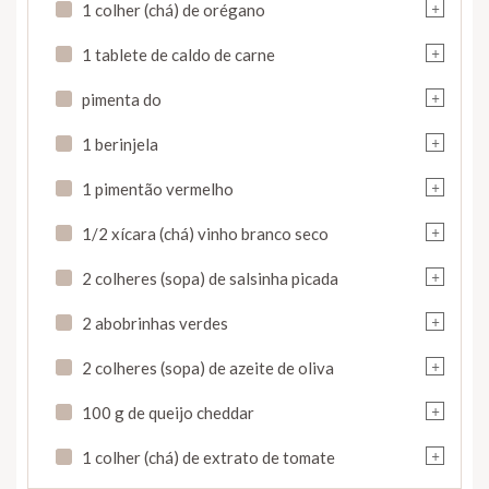
+
1 colher (chá) de orégano
+
1 tablete de caldo de carne
+
pimenta do
+
1 berinjela
+
1 pimentão vermelho
+
1/2 xícara (chá) vinho branco seco
+
2 colheres (sopa) de salsinha picada
+
2 abobrinhas verdes
+
2 colheres (sopa) de azeite de oliva
+
100 g de queijo cheddar
+
1 colher (chá) de extrato de tomate