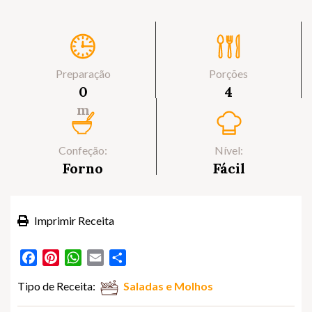
Preparação
Porções
0
4
m
Confeção:
Nível:
Forno
Fácil
Imprimir Receita
Facebook
Pinterest
WhatsApp
Email
Partilhar
Tipo de Receita:
Saladas e Molhos