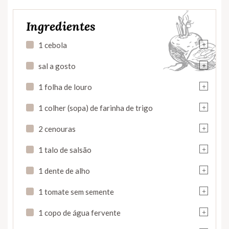
Ingredientes
+
1 cebola
+
sal a gosto
+
1 folha de louro
+
1 colher (sopa) de farinha de trigo
+
2 cenouras
+
1 talo de salsão
+
1 dente de alho
+
1 tomate sem semente
+
1 copo de água fervente