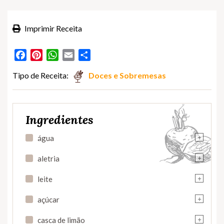
Imprimir Receita
Facebook
Pinterest
WhatsApp
Email
Partilhar
Tipo de Receita:
Doces e Sobremesas
Ingredientes
+
água
+
aletria
+
leite
+
açúcar
+
casca de limão