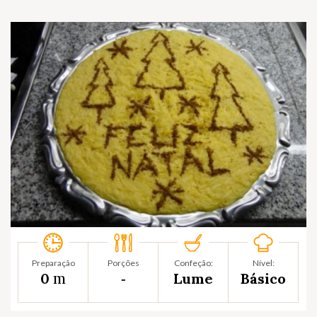
Preparação
Porções
Confeção:
Nível:
m
0
‐
Lume
Básico