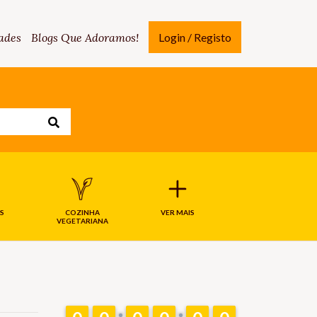
ades
Blogs Que Adoramos!
Login / Registo
S
COZINHA
VER MAIS
VEGETARIANA