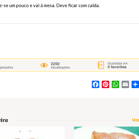
e-se um pouco e vai á mesa. Deve ficar com calda.
2250
Guardada em
0
favoritos
mpressões
visualizações
Facebook
Pinterest
WhatsA
Ema
eira
Ver