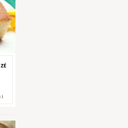
 ZÉ
 )