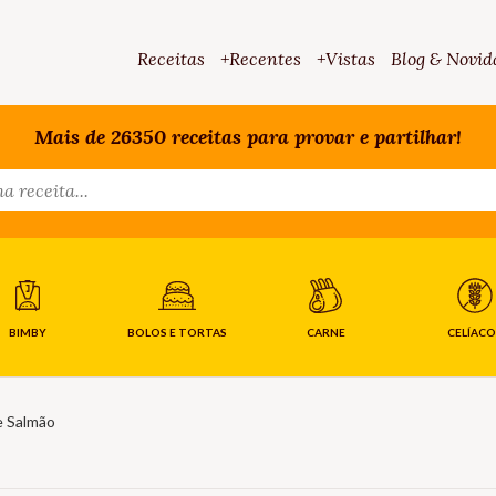
Receitas
+Recentes
+Vistas
Blog & Novid
Mais de 26350 receitas para provar e partilhar!
BIMBY
BOLOS E TORTAS
CARNE
CELÍACO
e Salmão