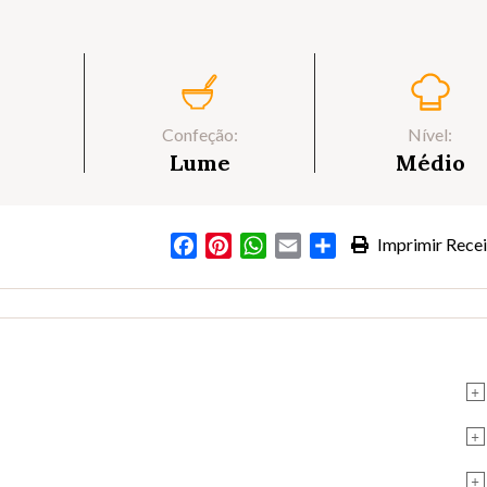
Confeção:
Nível:
Lume
Médio
Facebook
Pinterest
WhatsApp
Email
Partilhar
Imprimir Recei
+
+
+