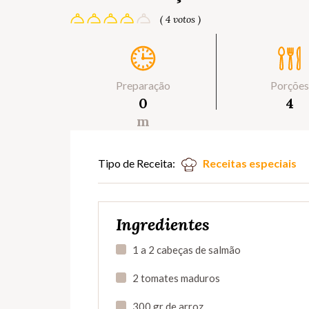
( 4 votos )
Preparação
Porções
0
4
m
Tipo de Receita:
Receitas especiais
Ingredientes
1 a 2 cabeças de salmão
2 tomates maduros
300 gr de arroz