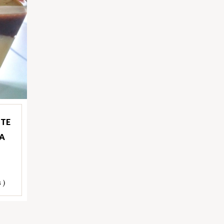
ITE
A
 )