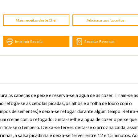
Mais receitas deste Chef
Adicionar aos favoritos
Imprimir Receita
Receitas Favoritas
a ás cabeças de peixe e reserva-se a água de as cozer. Tiram-se a
ho refoga-se as cebolas picadas, os alhos e a folha de louro com o
limpos de sementes)e deixa-se refogar durante algum tempo. Retira-
e um creme com o refogado. Junta-se-lhe a água de cozer o peixe que
rifica-se o tempero. Deixa-se ferver. deita-se o arroz na calda, assi
rinhas, a salsa picadinha e deixa-se ferver entre 12 e 15 minutos. Ao