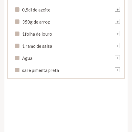
+
0,5dl de azeite
+
350g de arroz
+
1folha de louro
+
1 ramo de salsa
+
Àgua
+
sal e pimenta preta