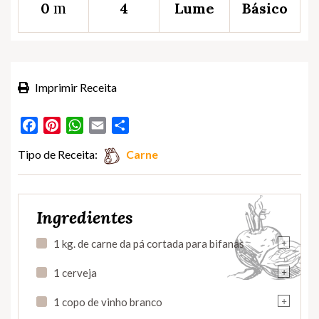
m
0
4
Lume
Básico
Imprimir Receita
Facebook
Pinterest
WhatsApp
Email
Partilhar
Tipo de Receita:
Carne
Ingredientes
+
1 kg. de carne da pá cortada para bifanas
+
1 cerveja
+
1 copo de vinho branco