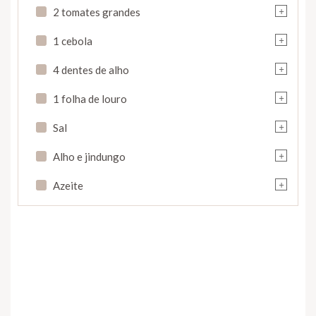
+
2 tomates grandes
+
1 cebola
+
4 dentes de alho
+
1 folha de louro
+
Sal
+
Alho e jindungo
+
Azeite