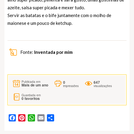
azeite, salsa super picada e mexer tudo.
Servir as batatas e o bife juntamente com o molho de
maionese e um pouco de ketchup.
Fonte:
Inventada por mim
0
647
Publicada em
Mais de um ano
impressões
visualizações
Guardada em
0
favoritos
Facebook
Pinterest
WhatsApp
Email
Partilhar