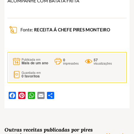
ACOMPANHE COM BATATA FRITA
Fonte:
RECEITA Á CHEFE PIRES MONTEIRO
0
57
Publicada em
Mais de um ano
impressões
visualizações
Guardada em
0
favoritos
Facebook
Pinterest
WhatsApp
Email
Partilhar
Outras receitas publicadas por pires