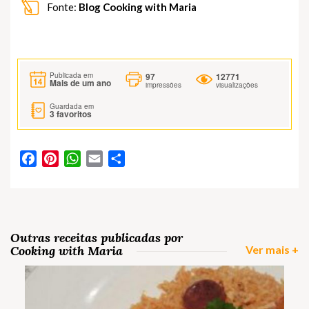
Fonte:
Blog Cooking with Maria
97
12771
Publicada em
Mais de um ano
impressões
visualizações
Guardada em
3
favoritos
Facebook
Pinterest
WhatsApp
Email
Partilhar
Outras receitas publicadas por
Cooking with Maria
Ver mais +