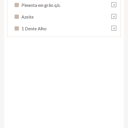
+
Pimenta em grão q.b.
+
Azeite
+
1 Dente Alho