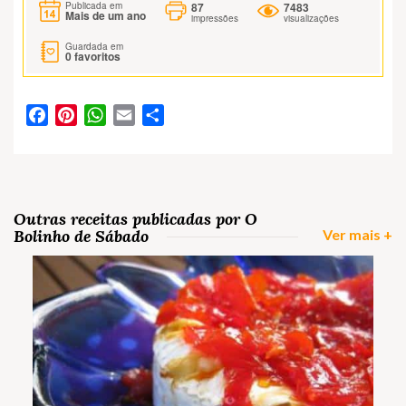
87
7483
Publicada em
Mais de um ano
impressões
visualizações
Guardada em
0
favoritos
Facebook
Pinterest
WhatsApp
Email
Partilhar
Outras receitas publicadas por O
Bolinho de Sábado
Ver mais +