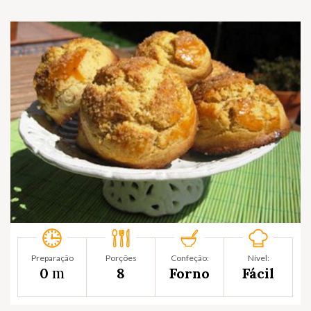
Preparação
Porções
Confeção:
Nível:
m
0
8
Forno
Fácil