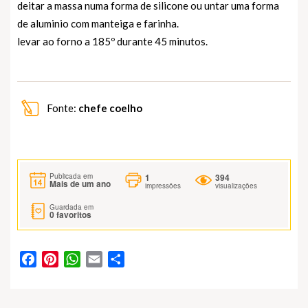
deitar a massa numa forma de silicone ou untar uma forma
de aluminio com manteiga e farinha.
levar ao forno a 185º durante 45 minutos.
Fonte:
chefe coelho
1
394
Publicada em
Mais de um ano
impressões
visualizações
Guardada em
0
favoritos
Facebook
Pinterest
WhatsApp
Email
Partilhar