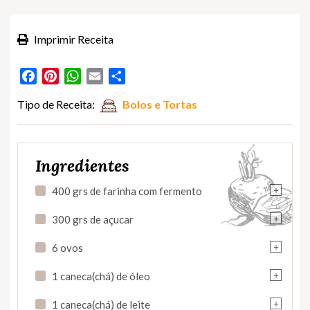
Imprimir Receita
Facebook
Pinterest
WhatsApp
Email
Partilhar
Tipo de Receita:
Bolos e Tortas
Ingredientes
+
400 grs de farinha com fermento
+
300 grs de açucar
+
6 ovos
+
1 caneca(chá) de óleo
+
1 caneca(chá) de leite