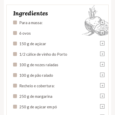
Ingredientes
+
Para a massa:
+
6 ovos
+
150 g de açúcar
+
1/2 cálice de vinho do Porto
+
100 g de nozes raladas
+
100 g de pão ralado
+
Recheio e cobertura:
+
250 g de margarina
+
250 g de açúcar em pó