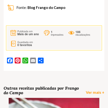
Fonte:
Blog Frango do Campo
1
186
Publicada em
Mais de um ano
impressões
visualizações
Guardada em
0
favoritos
Facebook
Pinterest
WhatsApp
Email
Partilhar
Outras receitas publicadas por Frango
do Campo
Ver mais +