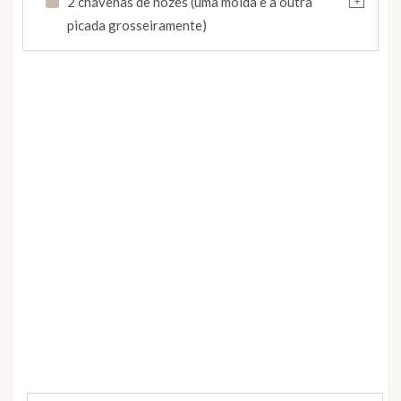
2 chávenas de nozes (uma moída e a outra
picada grosseiramente)