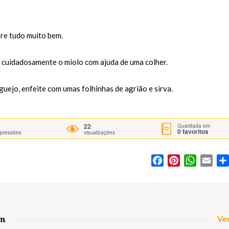
ure tudo muito bem.
s cuidadosamente o miolo com ajuda de uma colher.
uejo, enfeite com umas folhinhas de agrião e sirva.
22
Guardada em
0
favoritos
mpressões
visualizações
Facebook
Pinterest
WhatsA
Ema
om
Ver