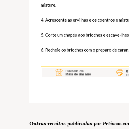
misture.
4. Acrescente as ervilhas e os coentros e mist
5. Corte um chapéu aos brioches e escave-lhe
6. Recheie os brioches com o preparo de carang
0
Publicada em
Mais de um ano
i
Outras receitas publicadas por Petiscos.c