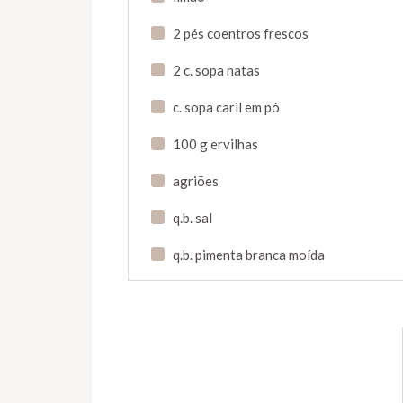
2 pés coentros frescos
2 c. sopa natas
c. sopa caril em pó
100 g ervilhas
agriões
q.b. sal
q.b. pimenta branca moída