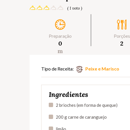
( 1 voto )
Preparação
Porções
0
2
m
Tipo de Receita:
Peixe e Marisco
Ingredientes
2 brioches (em forma de queque)
200 g carne de caranguejo
limão