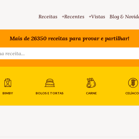
Receitas
+Recentes
+Vistas
Blog & Novid
Mais de 26350 receitas para provar e partilhar!
BIMBY
BOLOS E TORTAS
CARNE
CELÍACO