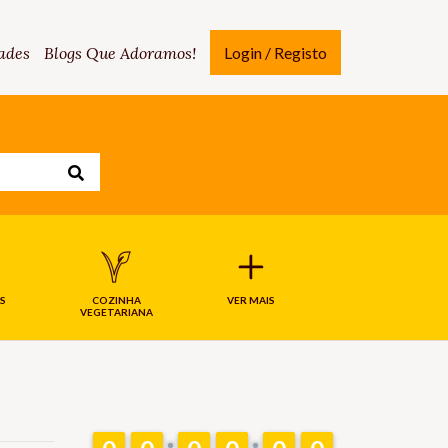
ades
Blogs Que Adoramos!
Login / Registo
S
COZINHA
VER MAIS
VEGETARIANA