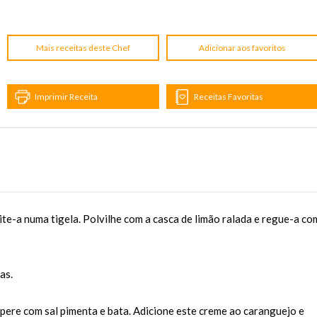
Mais receitas deste Chef
Adicionar aos favoritos
Imprimir Receita
Receitas Favoritas
eite-a numa tigela. Polvilhe com a casca de limão ralada e regue-a co
as.
tempere com sal pimenta e bata. Adicione este creme ao caranguejo e