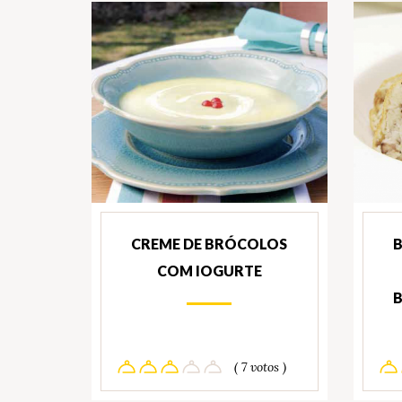
CREME DE BRÓCOLOS
B
COM IOGURTE
B
( 7 votos )