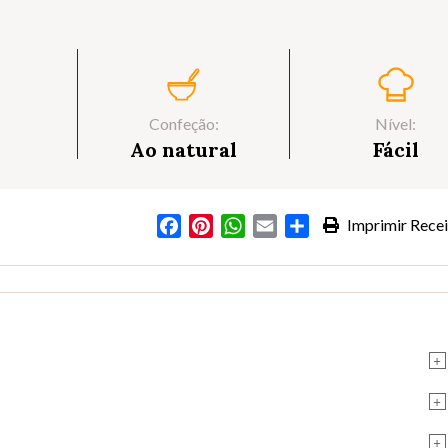
Confeção:
Nível:
Ao natural
Fácil
Facebook
Pinterest
WhatsApp
Email
Partilhar
Imprimir Recei
+
+
+