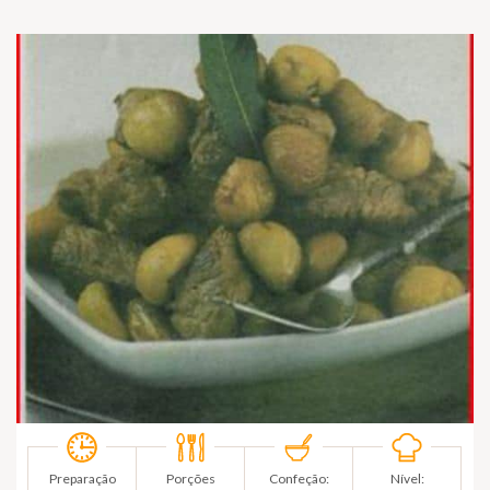
Preparação
Porções
Confeção:
Nível: