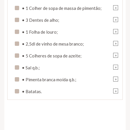
+
• 1 Colher de sopa de massa de pimentão;
+
• 3 Dentes de alho;
+
• 1 Folha de louro;
+
• 2,5dl de vinho de mesa branco;
+
• 5 Colheres de sopa de azeite;
+
• Sal q.b.;
+
• Pimenta branca moída q.b.;
+
• Batatas.