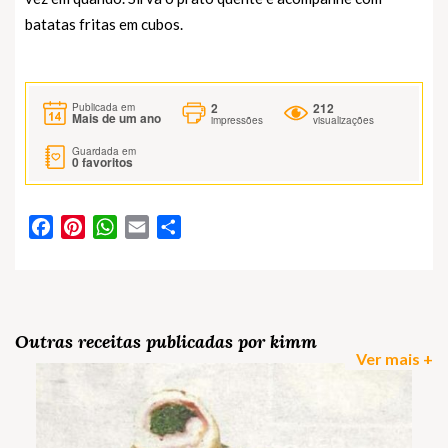
batatas fritas em cubos.
2
212
Publicada em
Mais de um ano
impressões
visualizações
Guardada em
0
favoritos
Facebook
Pinterest
WhatsApp
Email
Partilhar
Outras receitas publicadas por kimm
Ver mais +