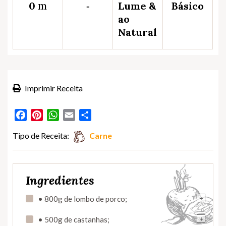
m
0
‐
Lume &
Básico
ao
Natural
Imprimir Receita
Facebook
Pinterest
WhatsApp
Email
Partilhar
Tipo de Receita:
Carne
Ingredientes
+
• 800g de lombo de porco;
+
• 500g de castanhas;