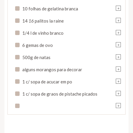
+
10 folhas de gelatina branca
+
14
16
palitos la raine
+
1/4 l de vinho branco
+
6 gemas de ovo
+
500g de natas
+
alguns morangos para decorar
+
1 c/ sopa de acucar em po
+
1 c/ sopa de graos de pistache picados
+