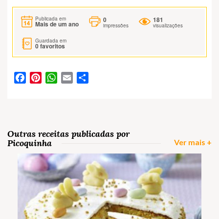
0
181
Publicada em
Mais de um ano
impressões
visualizações
Guardada em
0
favoritos
Facebook
Pinterest
WhatsApp
Email
Partilhar
Outras receitas publicadas por
Picoquinha
Ver mais +