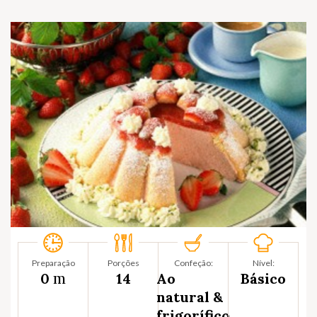
Preparação
Porções
Confeção:
Nível:
m
0
14
Ao
Básico
natural &
frigorífico