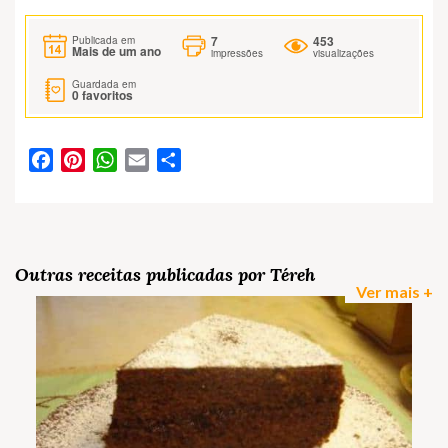
7
453
Publicada em
Mais de um ano
impressões
visualizações
Guardada em
0
favoritos
Facebook
Pinterest
WhatsApp
Email
Partilhar
Outras receitas publicadas por Téreh
Ver mais +