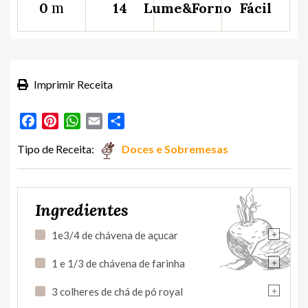
m
0
14
Lume&Forno
Fácil
Imprimir Receita
Facebook
Pinterest
WhatsApp
Email
Partilhar
Tipo de Receita:
Doces e Sobremesas
Ingredientes
+
1e3/4 de chávena de açucar
+
1 e 1/3 de chávena de farinha
+
3 colheres de chá de pó royal