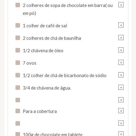
+
2 colheres de sopa de chocolate em barra( ou
em pó)
+
1 colher de café de sal
+
2 colheres de chá de baunilha
+
1/2 chávena de óleo
+
7 ovos
+
1/2 colher de chá de bicarbonato de sódio
+
3/4 de chávena de água.
+
+
Para a cobertura
+
+
100g de chocolate em tablete