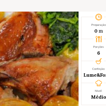
Preparação
m
0
Porções
6
Confeção:
Lume&Fo
Nível:
Médi