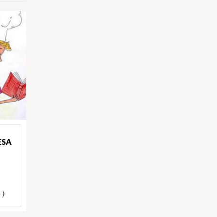
ESA
 )