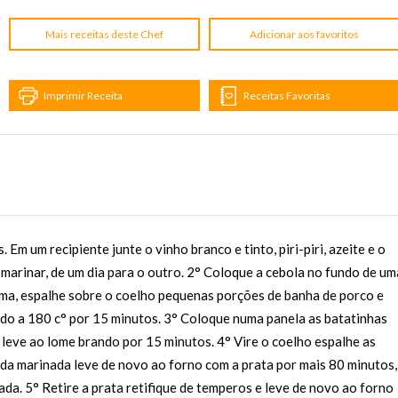
Mais receitas deste Chef
Adicionar aos favoritos
Imprimir Receita
Receitas Favoritas
. Em um recipiente junte o vinho branco e tinto, piri-piri, azeite e o
 marinar, de um dia para o outro. 2° Coloque a cebola no fundo de um
cima, espalhe sobre o coelho pequenas porções de banha de porco e
ido a 180 c° por 15 minutos. 3° Coloque numa panela as batatinhas
leve ao lome brando por 15 minutos. 4° Vire o coelho espalhe as
da marinada leve de novo ao forno com a prata por mais 80 minutos,
da. 5° Retire a prata retifique de temperos e leve de novo ao forno