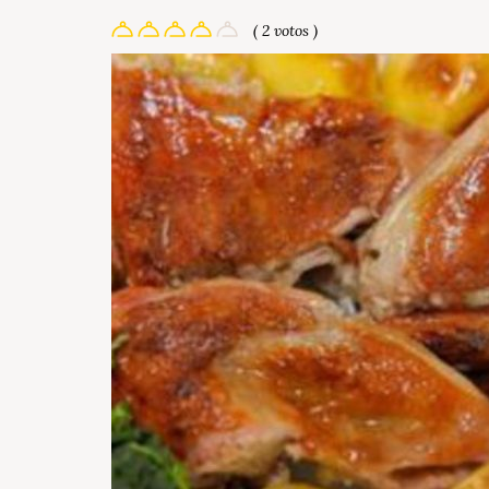
( 2 votos )