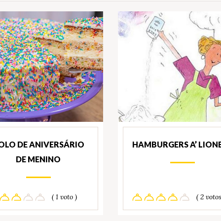
OLO DE ANIVERSÁRIO
HAMBURGERS A’ LION
DE MENINO
( 1 voto )
( 2 votos