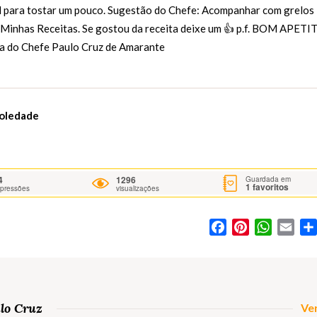
ll para tostar um pouco. Sugestão do Chefe: Acompanhar com grelos
s Minhas Receitas. Se gostou da receita deixe um 👍 p.f. BOM APETI
ta do Chefe Paulo Cruz de Amarante
Soledade
4
1296
Guardada em
1
favoritos
mpressões
visualizações
Facebook
Pinterest
WhatsA
Ema
ulo Cruz
Ver