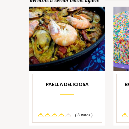
Receitas a serem vistas agora!
PAELLA DELICIOSA
B
( 3 votos )