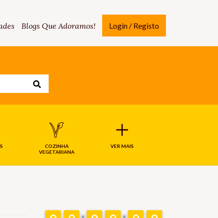
ades
Blogs Que Adoramos!
Login / Registo
S
COZINHA
VER MAIS
VEGETARIANA