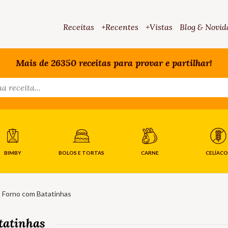
Receitas
+Recentes
+Vistas
Blog & Novid
Mais de 26350 receitas para provar e partilhar!
BIMBY
BOLOS E TORTAS
CARNE
CELÍACO
 Forno com Batatinhas
tatinhas