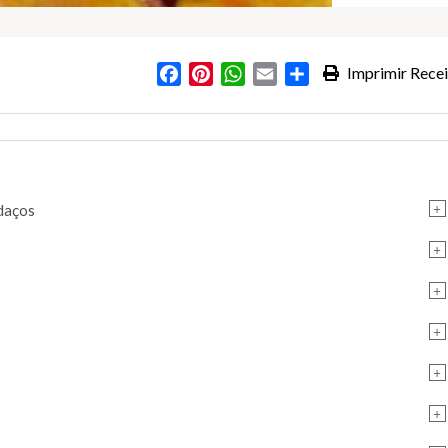
Facebook
Pinterest
WhatsApp
Email
Partilhar
Imprimir Recei
+
edaços
+
+
+
+
+