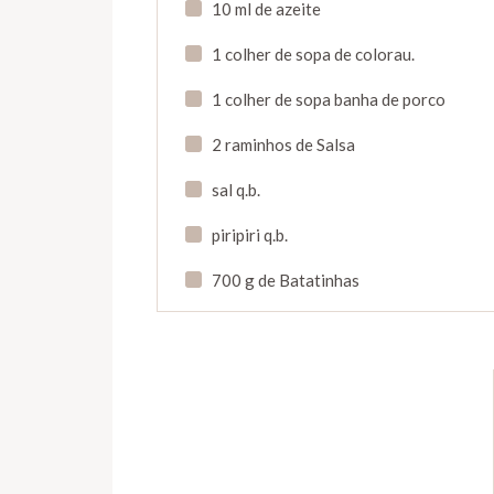
10 ml de azeite
1 colher de sopa de colorau.
1 colher de sopa banha de porco
2 raminhos de Salsa
sal q.b.
piripiri q.b.
700 g de Batatinhas