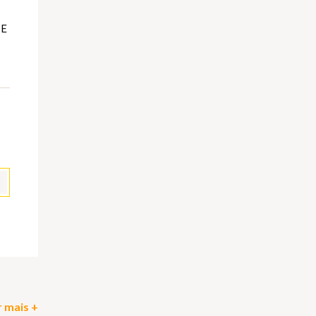
TE
pp
il
Partilhar
 mais +