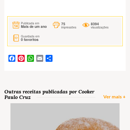
75
8394
Publicada em
Mais de um ano
impressões
visualizações
Guardada em
0
favoritos
Facebook
Pinterest
WhatsApp
Email
Partilhar
Outras receitas publicadas por Cooker
Paulo Cruz
Ver mais +