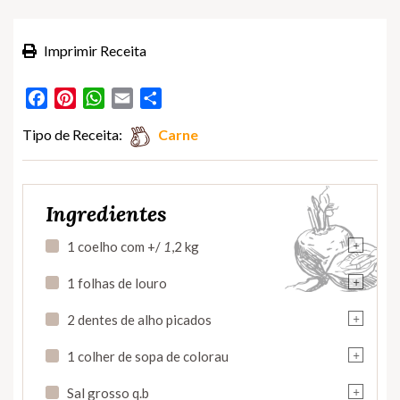
Imprimir Receita
Facebook
Pinterest
WhatsApp
Email
Partilhar
Tipo de Receita:
Carne
Ingredientes
+
1 coelho com +/
1
,2 kg
+
1 folhas de louro
+
2 dentes de alho picados
+
1 colher de sopa de colorau
+
Sal grosso q.b