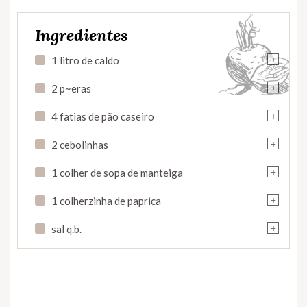
Ingredientes
+
1 litro de caldo
+
2 p~eras
+
4 fatias de pão caseiro
+
2 cebolinhas
+
1 colher de sopa de manteiga
+
1 colherzinha de paprica
+
sal q.b.