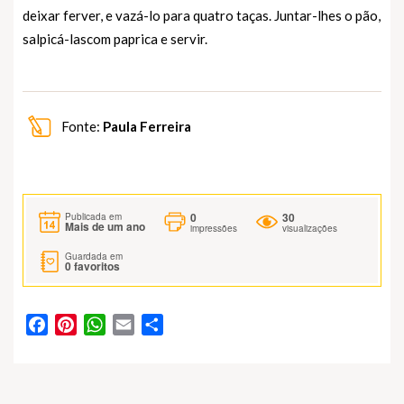
deixar ferver, e vazá-lo para quatro taças. Juntar-lhes o pão,
salpicá-lascom paprica e servir.
Fonte:
Paula Ferreira
0
30
Publicada em
Mais de um ano
impressões
visualizações
Guardada em
0
favoritos
Facebook
Pinterest
WhatsApp
Email
Partilhar