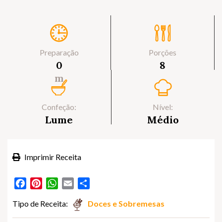
Preparação
Porções
0
8
m
Confeção:
Nível:
Lume
Médio
Imprimir Receita
Facebook
Pinterest
WhatsApp
Email
Partilhar
Tipo de Receita:
Doces e Sobremesas