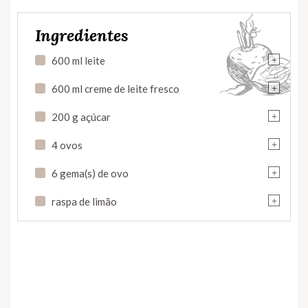
Ingredientes
+
600 ml leite
+
600 ml creme de leite fresco
+
200 g açúcar
+
4 ovos
+
6 gema(s) de ovo
+
raspa de limão