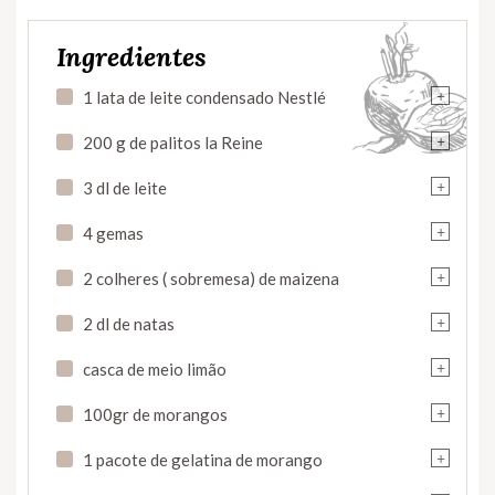
Ingredientes
+
1 lata de leite condensado Nestlé
+
200 g de palitos la Reine
+
3 dl de leite
+
4 gemas
+
2 colheres ( sobremesa) de maizena
+
2 dl de natas
+
casca de meio limão
+
100gr de morangos
+
1 pacote de gelatina de morango