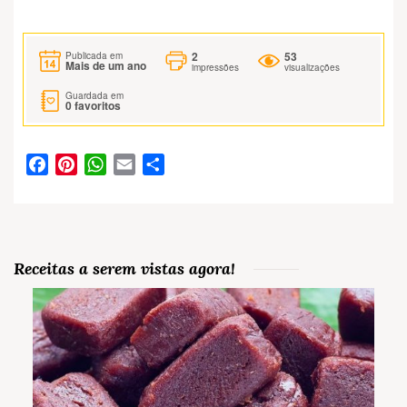
2
53
Publicada em
Mais de um ano
impressões
visualizações
Guardada em
0
favoritos
Facebook
Pinterest
WhatsApp
Email
Partilhar
Receitas a serem vistas agora!