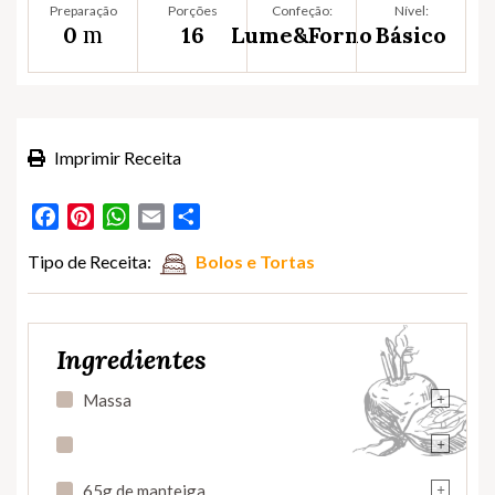
Preparação
Porções
Confeção:
Nível:
m
0
16
Lume&Forno
Básico
Imprimir Receita
Facebook
Pinterest
WhatsApp
Email
Partilhar
Tipo de Receita:
Bolos e Tortas
Ingredientes
+
Massa
+
+
65g de manteiga