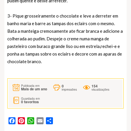
pudim quente e deixe arrefecer.
3- Pique grosseiramente o chocolate e leve a derreter em
banho maria e barre as tampas dos eclairs com o mesmo.
Bata a manteiga cremosamente ate ficar branca e adicione a
colherada ao pudim. Despeje o creme numa manga de
pasteleiro com buraco grande liso ou em estrela,rechei-e e
ponha as tampas sobre os eclairs e decore com as aparas de
chocolate branco.
0
154
Publicada em
Mais de um ano
impressões
visualizações
Guardada em
0
favoritos
Facebook
Pinterest
WhatsApp
Email
Partilhar