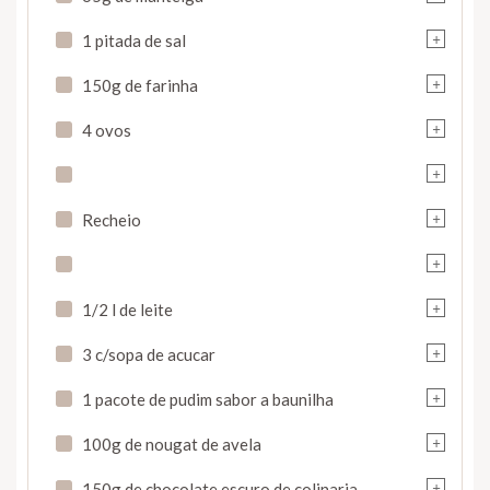
+
1 pitada de sal
+
150g de farinha
+
4 ovos
+
+
Recheio
+
+
1/2 l de leite
+
3 c/sopa de acucar
+
1 pacote de pudim sabor a baunilha
+
100g de nougat de avela
+
150g de chocolate escuro de colinaria