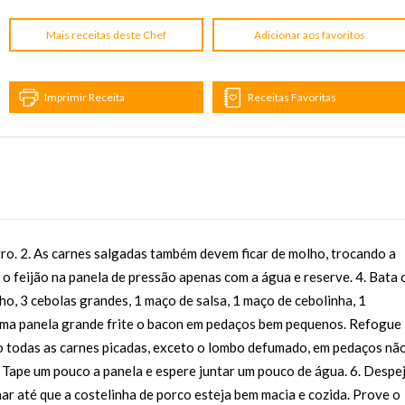
Mais receitas deste Chef
Adicionar aos favoritos
Imprimir Receita
Receitas Favoritas
tro. 2. As carnes salgadas também devem ficar de molho, trocando a
 o feijão na panela de pressão apenas com a água e reserve. 4. Bata 
lho, 3 cebolas grandes, 1 maço de salsa, 1 maço de cebolinha, 1
Numa panela grande frite o bacon em pedaços bem pequenos. Refogue
o todas as carnes picadas, exceto o lombo defumado, em pedaços nã
. Tape um pouco a panela e espere juntar um pouco de água. 6. Despe
har até que a costelinha de porco esteja bem macia e cozida. Prove o