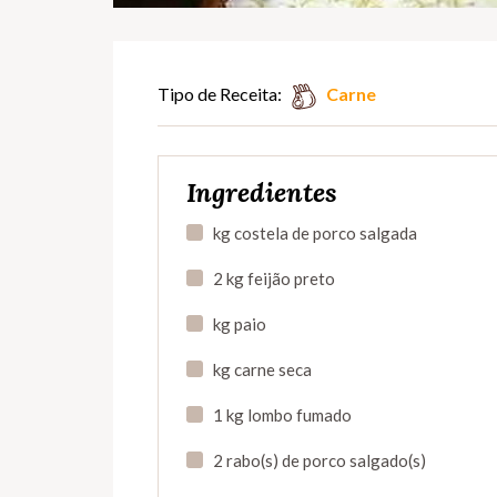
Tipo de Receita:
Carne
Ingredientes
kg costela de porco salgada
2 kg feijão preto
kg paio
kg carne seca
1 kg lombo fumado
2 rabo(s) de porco salgado(s)