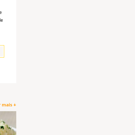
e
de
pp
il
Partilhar
 mais +