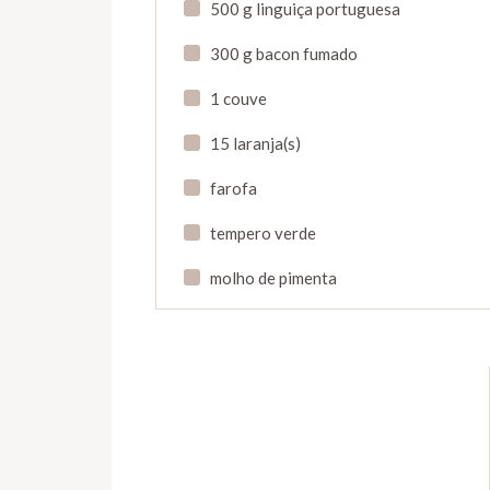
500 g linguiça portuguesa
300 g bacon fumado
1 couve
15 laranja(s)
farofa
tempero verde
molho de pimenta