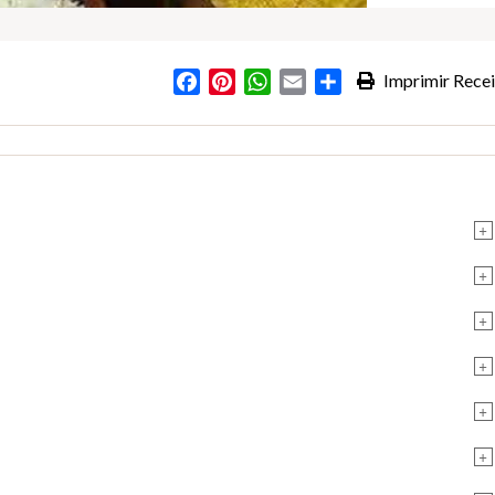
Facebook
Pinterest
WhatsApp
Email
Partilhar
Imprimir Recei
+
+
+
+
+
+