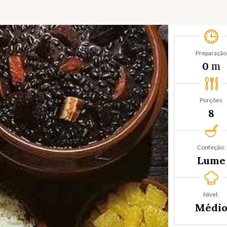
Preparação
m
0
Porções
8
Confeção:
Lume
Nível:
Médi