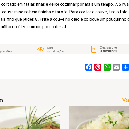
 cortado em fatias finas e deixe cozinhar por mais um tempo. 7. Sirva
 couve mineira bem fininha e farofa. Para cortar a couve, tire o talo 
is fino que puder. 8. Frite a couve no óleo e coloque um pouquinho 
e milho no óleo com um pouco de sal.
609
Guardada em
0
favoritos
mpressões
visualizações
Facebook
Pinterest
WhatsA
Ema
om
Ver