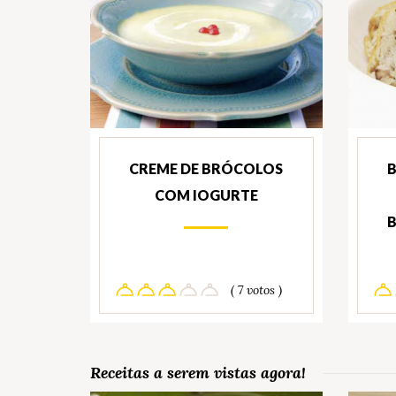
CREME DE BRÓCOLOS
B
COM IOGURTE
B
( 7 votos )
Receitas a serem vistas agora!