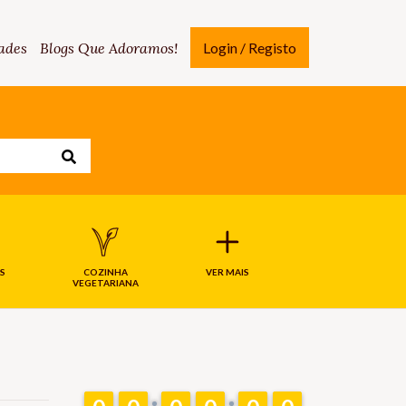
ades
Blogs Que Adoramos!
Login / Registo
S
COZINHA
VER MAIS
VEGETARIANA