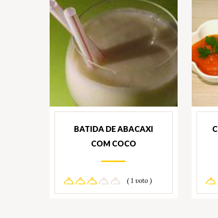
BATIDA DE ABACAXI
C
COM COCO
( 1 voto )