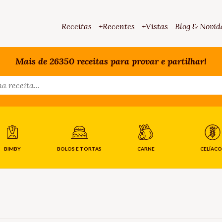
Receitas
+Recentes
+Vistas
Blog & Novid
Mais de 26350 receitas para provar e partilhar!
BIMBY
BOLOS E TORTAS
CARNE
CELÍACO