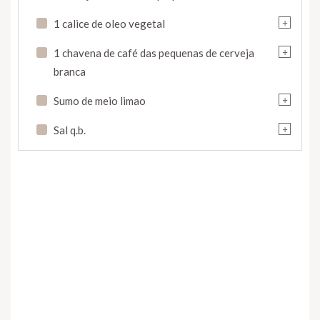
+
1 calice de oleo vegetal
+
1 chavena de café das pequenas de cerveja
branca
+
Sumo de meio limao
+
Sal q.b.