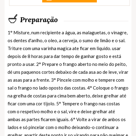
Preparação
1° Misture, num recipiente a água, as malaguetas, o vinagre,
os dentes d'anlho, o oleo, a cerveja, o sumo de limão e o sal.
Triture com uma varinha magica ate ficar em liquido. usar
depois de 8 horas para dar tempo de ganhar gosto e está
pronto a usar. 2° Prepare o frango aberto no meio do peito,
dé uns paquenos cortes debaixo de cada asa ao de leve, virar
as asas para a frente. 3° Pincele com molho e tempere com
sal o frango no lado oposto das costas. 4° Coloque o frango
na grelha de costas para cima bem aberto, deixe grelhar até
ficar com uma cor tijolo. 5° Tempere o frango nas costas
com o respetivo molho e o sal, vire e deixe grelhar até
ambas as partes ficarem iguais. 6° Volte a virar de anbos os
lados e só pincelar com o molho deixando-o continuar a
grelhar, apartir deste ponto ir so virando para não queimar e