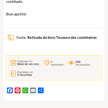
cozinhado.
Bom apetite!
Fonte:
Retirada do livro Tesouro das cozinheiras
1
280
Publicada em
Mais de um ano
impressões
visualizações
Guardada em
0
favoritos
Facebook
Pinterest
WhatsApp
Email
Partilhar