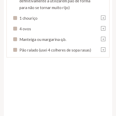
definitivamente a utilizarem pão de forma
para não se tornar muito rijo)
+
1 chouriço
+
4 ovos
+
Manteiga ou margarina q.b.
+
Pão ralado (usei 4 colheres de sopa rasas)