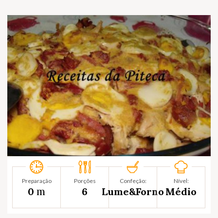
Preparação
Porções
Confeção:
Nível:
m
0
6
Lume&Forno
Médio