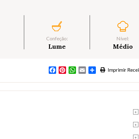
Confeção:
Nível:
Lume
Médio
Facebook
Pinterest
WhatsApp
Email
Partilhar
Imprimir Recei
+
+
+