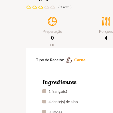
( 1 voto )
Preparação
Porções
0
4
m
Tipo de Receita:
Carne
Ingredientes
1 frango(s)
4 dente(s) de alho
3 limões