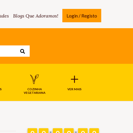
ades
Blogs Que Adoramos!
Login / Registo
S
COZINHA
VER MAIS
VEGETARIANA