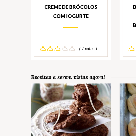
CREME DE BRÓCOLOS
B
COM IOGURTE
B
( 7 votos )
Receitas a serem vistas agora!