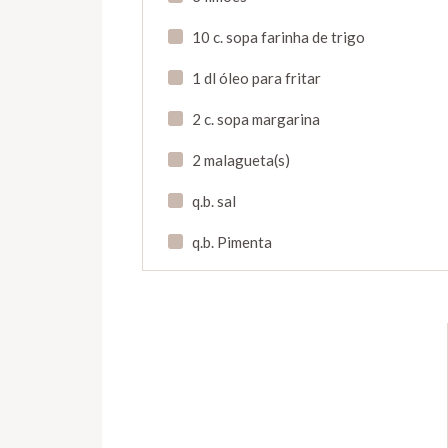
10 c. sopa farinha de trigo
1 dl óleo para fritar
2 c. sopa margarina
2 malagueta(s)
q.b. sal
q.b. Pimenta