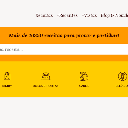
Receitas
+Recentes
+Vistas
Blog & Novid
Mais de 26350 receitas para provar e partilhar!
BIMBY
BOLOS E TORTAS
CARNE
CELÍACO