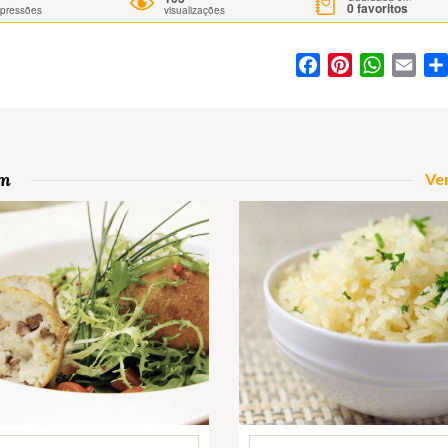
0
favoritos
mpressões
visualizações
Facebook
Pinterest
WhatsA
Ema
om
Ver