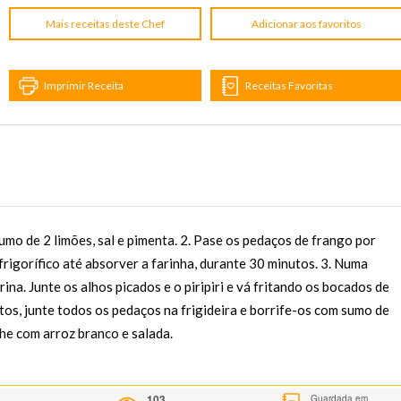
Mais receitas deste Chef
Adicionar aos favoritos
Imprimir Receita
Receitas Favoritas
mo de 2 limões, sal e pimenta. 2. Pase os pedaços de frango por
 frigorífico até absorver a farinha, durante 30 minutos. 3. Numa
rina. Junte os alhos picados e o piripiri e vá fritando os bocados de
tos, junte todos os pedaços na frigideira e borrife-os com sumo de
he com arroz branco e salada.
103
Guardada em