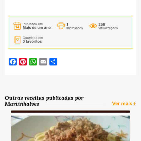
1
256
Publicada em
Mais de um ano
impressões
visualizações
Guardada em
0
favoritos
Facebook
Pinterest
WhatsApp
Email
Partilhar
Outras receitas publicadas por
Martinhalves
Ver mais +