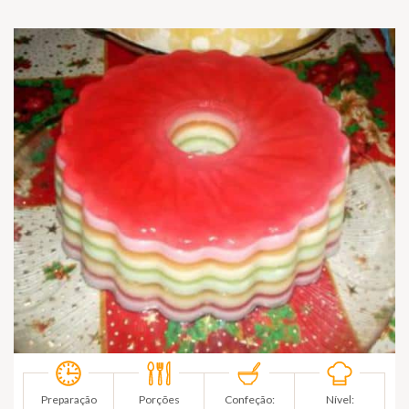
Preparação
Porções
Confeção:
Nível: