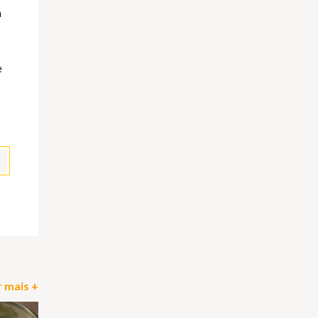
a
e
pp
il
Partilhar
 mais +