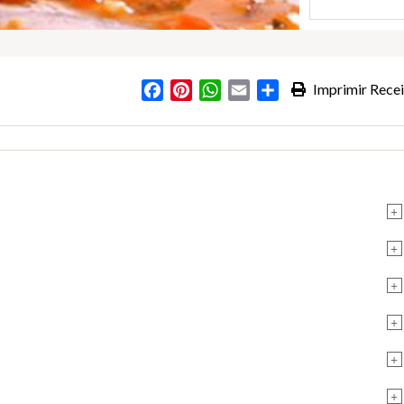
Facebook
Pinterest
WhatsApp
Email
Partilhar
Imprimir Recei
+
+
+
+
+
+