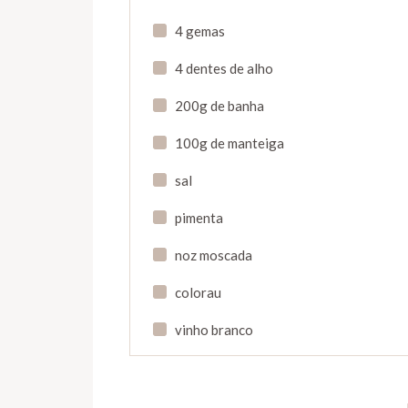
4 gemas
4 dentes de alho
200g de banha
100g de manteiga
sal
pimenta
noz moscada
colorau
vinho branco