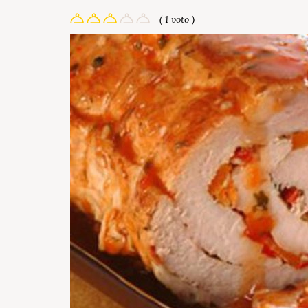
( 1 voto )