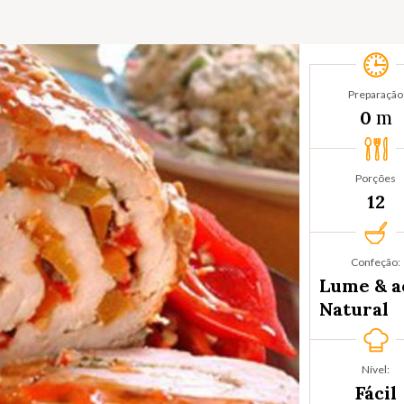
Preparação
m
0
Porções
12
Confeção:
Lume & a
Natural
Nível:
Fácil