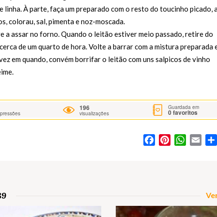
linha. À parte, faça um preparado com o resto do toucinho picado, 
s, colorau, sal, pimenta e noz-moscada.
e a assar no forno. Quando o leitão estiver meio passado, retire do
cerca de um quarto de hora. Volte a barrar com a mistura preparada 
 vez em quando, convém borrifar o leitão com uns salpicos de vinho
eime.
196
Guardada em
0
favoritos
mpressões
visualizações
Facebook
Pinterest
WhatsA
Ema
89
Ver