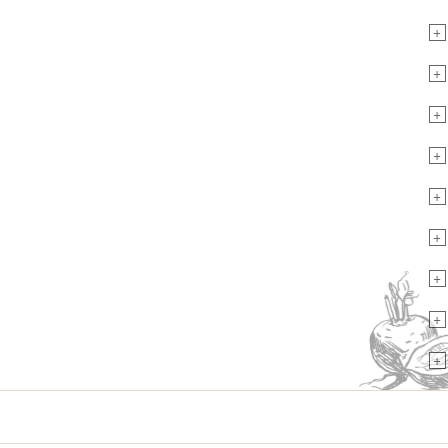
+
+
+
+
+
+
+
+
+