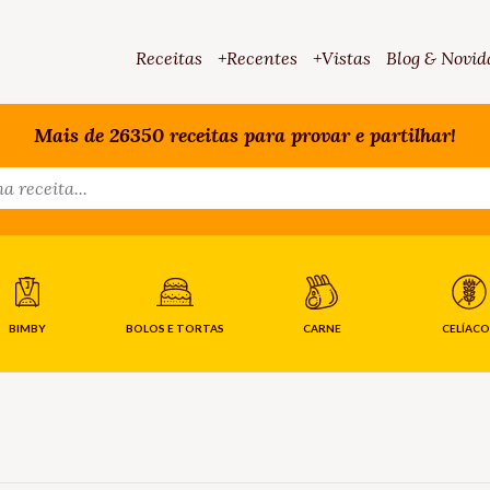
Receitas
+Recentes
+Vistas
Blog & Novid
Mais de 26350 receitas para provar e partilhar!
BIMBY
BOLOS E TORTAS
CARNE
CELÍACO