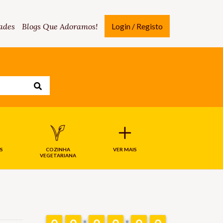
ades
Blogs Que Adoramos!
Login / Registo
S
COZINHA
VER MAIS
VEGETARIANA