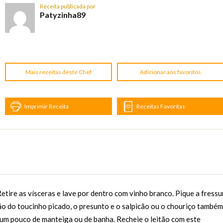
Receita publicada por
Patyzinha89
Mais receitas deste Chef
Adicionar aos favoritos
Imprimir Receita
Receitas Favoritas
Retire as vísceras e lave por dentro com vinho branco. Pique a fressu
ão do toucinho picado, o presunto e o salpicão ou o chouriço também
e um pouco de manteiga ou de banha. Recheie o leitão com este