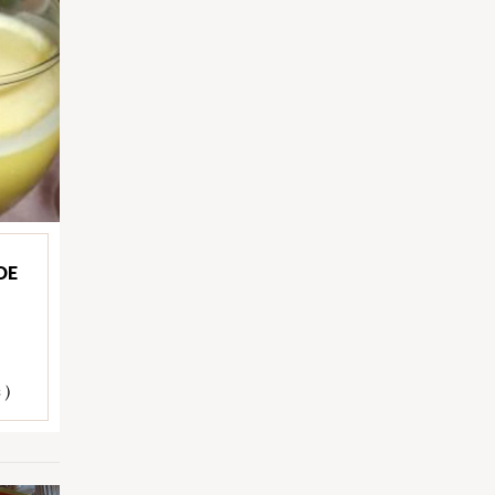
DE
 )