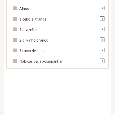
+
Alhos
+
1 cebola grande
+
1 dl azeite
+
2 dl vinho branco
+
1 ramo de salsa
+
Nabiças para acompanhar