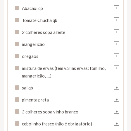
+
Abacaxi qb
+
Tomate Chucha qb
+
2
colheres sopa azeite
+
mangericão
+
orégãos
+
mistura de ervas (têm várias ervas: tomilho,
mangericão, ....)
+
sal qb
+
pimenta preta
+
3
colheres sopa vinho branco
+
cebolinho fresco (não é obrigatório)