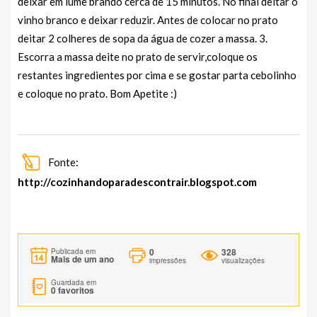
deixar em lume brando cerca de 15 minutos. No final deitar o
vinho branco e deixar reduzir. Antes de colocar no prato
deitar 2 colheres de sopa da água de cozer a massa. 3.
Escorra a massa deite no prato de servir,coloque os
restantes ingredientes por cima e se gostar parta cebolinho
e coloque no prato. Bom Apetite :)
Fonte:
http://cozinhandoparadescontrair.blogspot.com
0
328
Publicada em
Mais de um ano
impressões
visualizações
Guardada em
0
favoritos