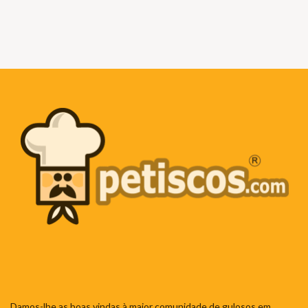
Damos-lhe as boas vindas à maior comunidade de gulosos em