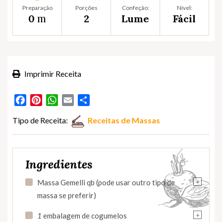
Preparação
Porções
Confeção:
Nível:
m
0
2
Lume
Fácil
Imprimir Receita
Facebook
Pinterest
WhatsApp
Email
Partilhar
Tipo de Receita:
Receitas de Massas
Ingredientes
+
Massa Gemelli qb (pode usar outro tipo de
massa se preferir)
+
1
embalagem de cogumelos