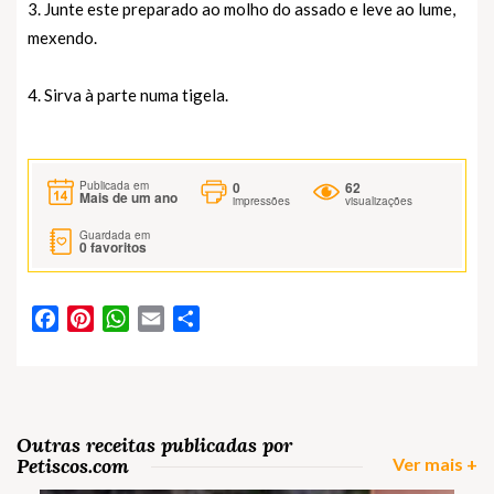
3. Junte este preparado ao molho do assado e leve ao lume,
mexendo.
4. Sirva à parte numa tigela.
0
62
Publicada em
Mais de um ano
impressões
visualizações
Guardada em
0
favoritos
Facebook
Pinterest
WhatsApp
Email
Partilhar
Outras receitas publicadas por
Petiscos.com
Ver mais +