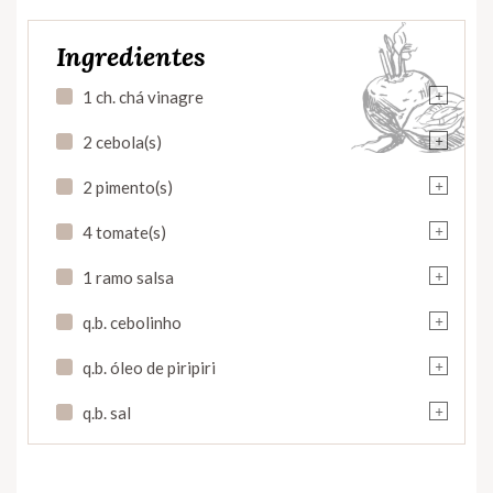
Ingredientes
+
1 ch. chá vinagre
+
2 cebola(s)
+
2 pimento(s)
+
4 tomate(s)
+
1 ramo salsa
+
q.b. cebolinho
+
q.b. óleo de piripiri
+
q.b. sal