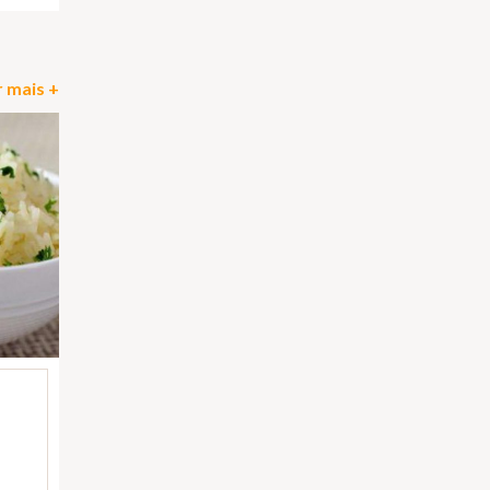
 mais +