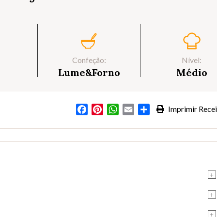
Confeção:
Nível:
Lume&Forno
Médio
Facebook
Pinterest
WhatsApp
Email
Partilhar
Imprimir Recei
+
+
+