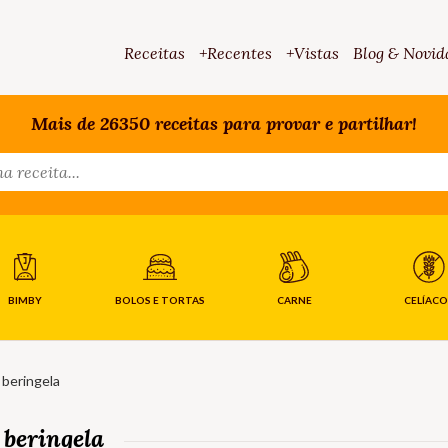
Receitas
+Recentes
+Vistas
Blog & Novid
Mais de 26350 receitas para provar e partilhar!
BIMBY
BOLOS E TORTAS
CARNE
CELÍACO
 beringela
 beringela