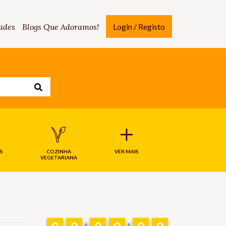
ades
Blogs Que Adoramos!
Login / Registo
S
COZINHA
VER MAIS
VEGETARIANA