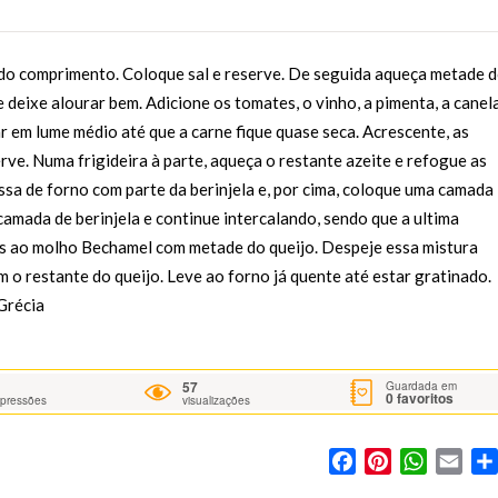
do do comprimento. Coloque sal e reserve. De seguida aqueça metade 
e deixe alourar bem. Adicione os tomates, o vinho, a pimenta, a canel
r em lume médio até que a carne fique quase seca. Acrescente, as
erve. Numa frigideira à parte, aqueça o restante azeite e refogue as
essa de forno com parte da berinjela e, por cima, coloque uma camada
camada de berinjela e continue intercalando, sendo que a ultima
as ao molho Bechamel com metade do queijo. Despeje essa mistura
m o restante do queijo. Leve ao forno já quente até estar gratinado.
a Grécia
57
Guardada em
0
favoritos
mpressões
visualizações
Facebook
Pinterest
WhatsA
Ema