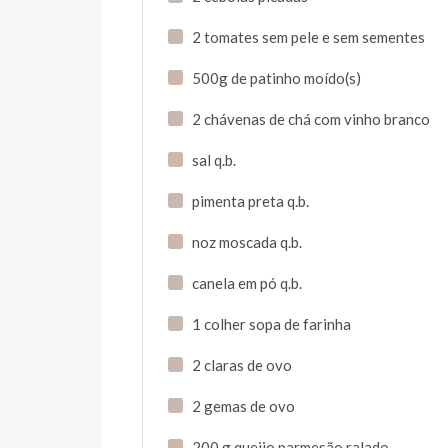
2 tomates sem pele e sem sementes
500g de patinho moído(s)
2 chávenas de chá com vinho branco
sal q.b.
pimenta preta q.b.
noz moscada q.b.
canela em pó q.b.
1 colher sopa de farinha
2 claras de ovo
2 gemas de ovo
200 g queijo parmesão ralado