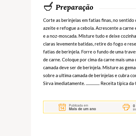
Preparação
Corte as berinjelas em fatias finas, no senti
azeite e refogue a cebola. Acrescente a carne 
e a noz-moscada. Misture tudo e deixe cozinha
claras levemente batidas, retire do fogo e res
fatias de berinjela. Forre o fundo de uma trav
de carne. Coloque por cima da carne mais uma 
camada deve ser de berinjela. Misture as gem
sobre a ultima camada de berinjelas e cubra co
Sirva imediatamente. ............... Receita típica d
0
Publicada em
Mais de um ano
i