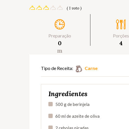
( 1 voto )
Preparação
Porções
0
4
m
Tipo de Receita:
Carne
Ingredientes
500 g de berinjela
60 ml de azeite de oliva
2 cebolas picadas