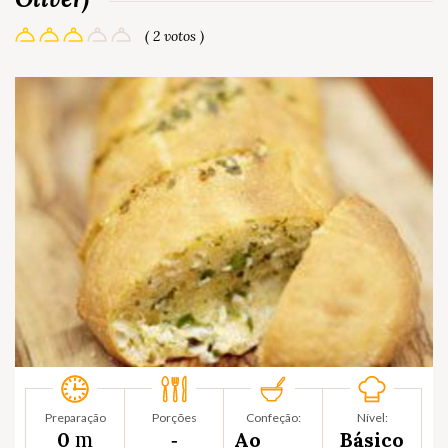
( 2 votos )
Preparação
Porções
Confeção:
Nível:
m
0
‐
Ao
Básico