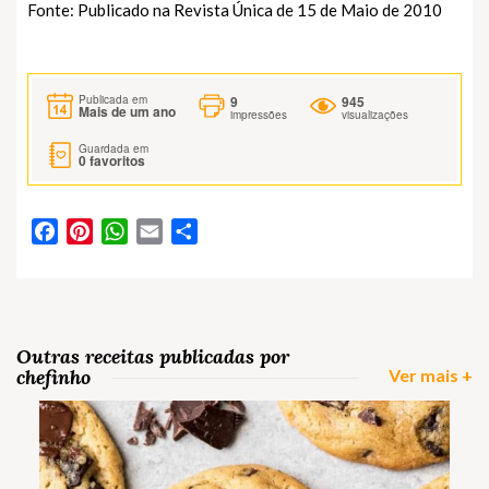
Fonte: Publicado na Revista Única de 15 de Maio de 2010
9
945
Publicada em
Mais de um ano
impressões
visualizações
Guardada em
0
favoritos
Facebook
Pinterest
WhatsApp
Email
Partilhar
Outras receitas publicadas por
chefinho
Ver mais +