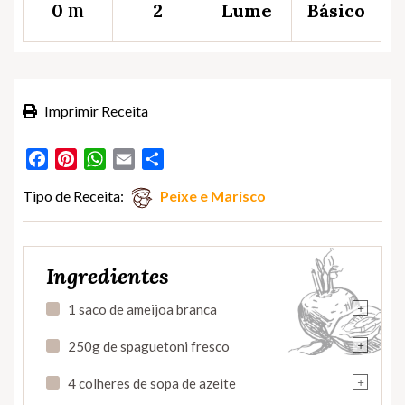
m
0
2
Lume
Básico
Imprimir Receita
Facebook
Pinterest
WhatsApp
Email
Partilhar
Tipo de Receita:
Peixe e Marisco
Ingredientes
+
1 saco de ameijoa branca
+
250g de spaguetoni fresco
+
4 colheres de sopa de azeite