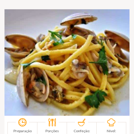
Preparação
Porções
Confeção:
Nível: