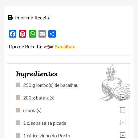
Imprimir Receita
Facebook
Pinterest
WhatsApp
Email
Partilhar
Tipo de Receita:
Bacalhau
Ingredientes
+
250 g lombo(s) de bacalhau
+
200 g batata(s)
+
cebola(s)
+
1 c. sopa salsa picada
+
1 cálice vinho do Porto