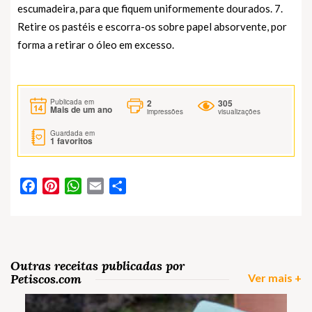
escumadeira, para que fiquem uniformemente dourados. 7.
Retire os pastéis e escorra-os sobre papel absorvente, por
forma a retirar o óleo em excesso.
2
305
Publicada em
Mais de um ano
impressões
visualizações
Guardada em
1
favoritos
Facebook
Pinterest
WhatsApp
Email
Partilhar
Outras receitas publicadas por
Petiscos.com
Ver mais +