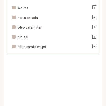
+
4 ovos
+
noz moscada
+
óleo para fritar
+
q.b. sal
+
q.b. pimenta em pó