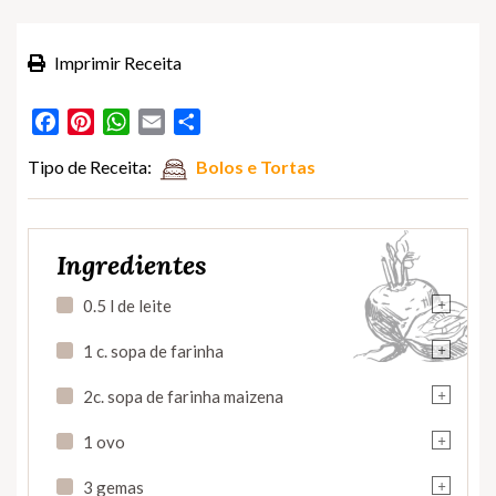
Imprimir Receita
Facebook
Pinterest
WhatsApp
Email
Partilhar
Tipo de Receita:
Bolos e Tortas
Ingredientes
+
0.5 l de leite
+
1 c. sopa de farinha
+
2c. sopa de farinha maizena
+
1 ovo
+
3 gemas