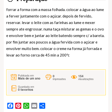
forrar a forma com a massa folhada. colocar a água ao lume
a ferver juntamente com o açúcar. depois de fervido,
reservar. levar o leite com as farinhas ao lume e mexer
sempre ate engrossar. numa taça misturar as gemas e o ovo
e envolver bem e juntar ao leite batendo sempre c/ a bareta.
por fim juntar aos poucos a água fervida com o açúcar e
envolver muito bem. colocar o creme na forma já forrada e
levar ao forno cerca de 45 min a 200ºc
0
154
Publicada em
Mais de um ano
impressões
visualizações
Guardada em
0
favoritos
Facebook
Pinterest
WhatsApp
Email
Partilhar