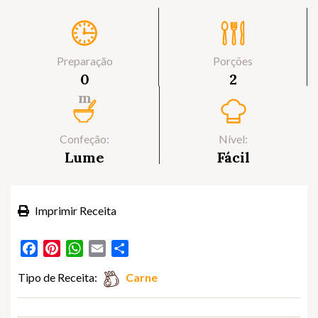
Preparação
Porções
0
2
m
Confeção:
Nível:
Lume
Fácil
Imprimir Receita
Facebook
Pinterest
WhatsApp
Email
Partilhar
Tipo de Receita:
Carne