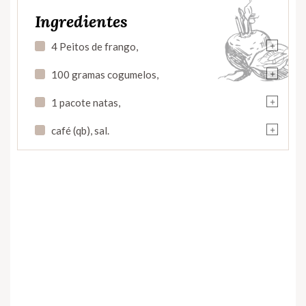
Ingredientes
+
4 Peitos de frango,
+
100 gramas cogumelos,
+
1 pacote natas,
+
café (qb), sal.