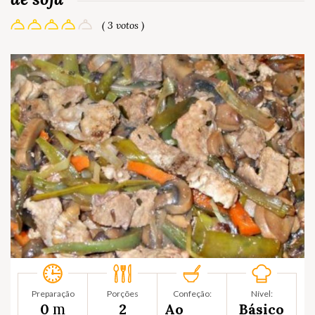
( 3 votos )
Preparação
Porções
Confeção:
Nível:
m
0
2
Ao
Básico