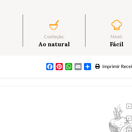
Confeção:
Nível:
Ao natural
Fácil
Facebook
Pinterest
WhatsApp
Email
Partilhar
Imprimir Recei
s
+
+
+