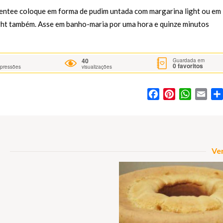
amentee coloque em forma de pudim untada com margarina light ou em
ht também. Asse em banho-maria por uma hora e quinze minutos
40
Guardada em
0
favoritos
mpressões
visualizações
Facebook
Pinterest
WhatsA
Ema
Ver