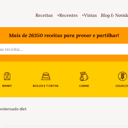
Receitas
+Recentes
+Vistas
Blog & Novid
Mais de 26350 receitas para provar e partilhar!
BIMBY
BOLOS E TORTAS
CARNE
CELÍACO
condensado diet