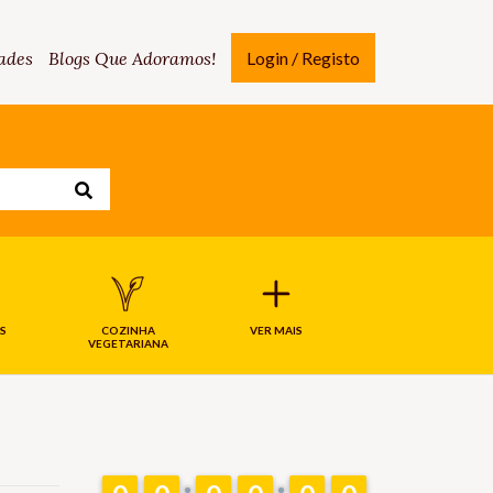
ades
Blogs Que Adoramos!
Login / Registo
S
COZINHA
VER MAIS
VEGETARIANA