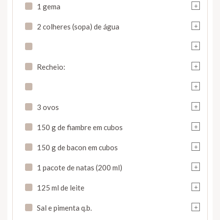
+
1 gema
+
2 colheres (sopa) de água
+
+
Recheio:
+
+
3 ovos
+
150 g de fiambre em cubos
+
150 g de bacon em cubos
+
1 pacote de natas (200 ml)
+
125 ml de leite
+
Sal e pimenta q.b.