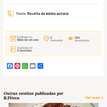
Fonte:
Receita da minha autoria
5
294
Publicada em
Mais de um ano
impressões
visualizações
Guardada em
0
favoritos
Facebook
Pinterest
WhatsApp
Email
Partilhar
Outras receitas publicadas por
R.Piteca
Ver mais +