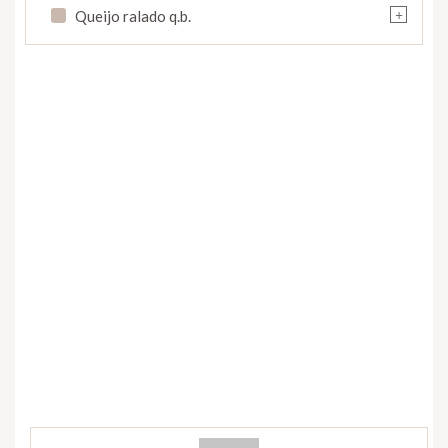
+
Queijo ralado q.b.