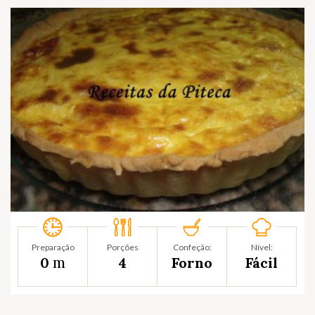
Preparação
Porções
Confeção:
Nível:
m
0
4
Forno
Fácil