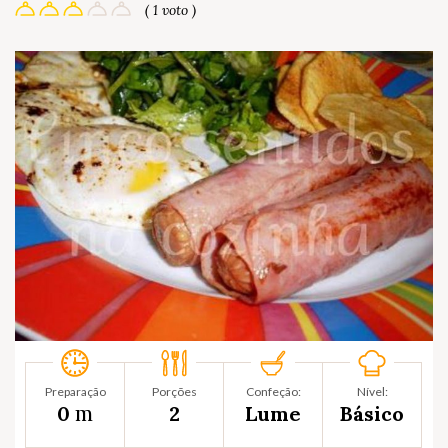
( 1 voto )
Preparação
Porções
Confeção:
Nível:
m
0
2
Lume
Básico