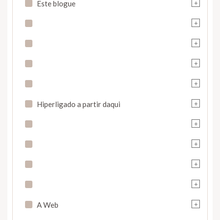
+
Este blogue
+
+
+
+
+
Hiperligado a partir daqui
+
+
+
+
+
A Web