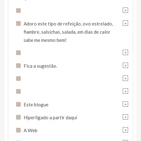
+
+
Adoro este tipo de refeição, ovo estrelado,
fiambre, salsichas, salada, em dias de calor
sabe me mesmo bem!
+
+
Fica a sugestão.
+
+
+
Este blogue
+
Hiperligado a partir daqui
+
A Web