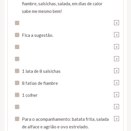
fiambre, salsichas, salada, em dias de calor
sabe me mesmo bem!
+
+
Fica a sugestão.
+
+
+
1 lata de 8 salsichas
+
8 fatias de fiambre
+
1 colher
+
+
Para o acompanhamento: batata frita, salada
de alface e agrião e ovo estrelado.